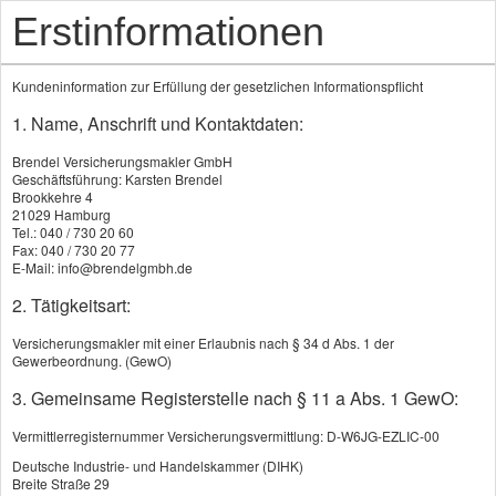
Erstinformationen
Kundeninformation zur Erfüllung der gesetzlichen Informationspflicht
1. Name, Anschrift und Kontaktdaten:
Brendel Versicherungsmakler GmbH
Geschäftsführung: Karsten Brendel
Brookkehre 4
21029 Hamburg
Tel.: 040 / 730 20 60
Richtig haftpflichtversichert
Fax: 040 / 730 20 77
E-Mail: info@brendelgmbh.de
Haben Sie sich schon entschieden, ob Sie
2. Tätigkeitsart:
irgendwann in Ihrem Leben einmal segeln
Versicherungsmakler mit einer Erlaubnis nach § 34 d Abs. 1 der
werden? Oder wissen Sie das noch nicht so
Gewerbeordnung. (GewO)
genau? Sollten Sie aber: Zumindest, wenn Sie
3. Gemeinsame Registerstelle nach § 11 a Abs. 1 GewO:
bei der Privathaftpflichtversicherung nur auf
den Preis schauen. Denn für ein paar Euro
Vermittlerregisternummer Versicherungsvermittlung: D-W6JG-EZLIC-00
Ersparnis kaufen Sie sich schnell zahlreiche
Deutsche Industrie- und Handelskammer (DIHK)
Breite Straße 29
Leistungsausschlüsse ein (zum Beispiel beim