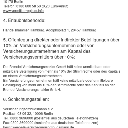
10178 Berlin
Segeln), die dann wiederum schnell zum
Telefon: 0180 600 58 50 (0,20 Euro/Anruf)
www.vermittlerregister.info
finanziellen Desaster werden können.
4. Erlaubnisbehörde:
Hier lesen Sie, worauf Sie stattdessen bei der
Auswahl Ihrer Privathaftpflicht-Police achten
Handelskammer Hamburg, Adolphsplatz 1, 20457 Hamburg
sollten:
http://bit.ly/pfefferminzia_phv
5. Offenlegung direkter oder indirekter Beteiligungen über
10% an Versicherungsunternehmen oder von
Versicherungsunternehmen am Kapital des
Dieser Service wird von einem externen Anbieter
Versicherungsvermittlers über 10%:
bereitgestellt |
Datenschutzerklärung
Die Brendel Versicherungsmakler GmbH hält keine unmittelbare oder
mittelbare Beteiligung von mehr als 10% der Stimmrechte oder des Kapitals
an einem Versicherungsunternehmen.
Ein Versicherungsunternehmen hält keine mittelbare oder unmittelbare
Benzin im Dieseltank?
Beteiligung von mehr als 10% der Stimmrechte oder des Kapitals an der
Brendel Versicherungsmakler GmbH.
6. Schlichtungsstellen:
Benzin im Dieseltank?
Gerade bei modernen Fahrzeugen kann die Folge
schnell ein kapitaler Motorschaden sein. Diesel im Benzintank? Auch
Versicherungsombudsmann e.V.
Postfach 08 06 32, 10006 Berlin
schlecht – wobei dies wegen der dickeren Dieselpistole eher selten
Tel.: 0800 3696000 (kostenfrei aus deutschen Telefonnetzen)
Fax: 0800 3699000 (kostenfrei aus deutschen Telefonnetzen)
vorkommt
.
beschwerde@versicherungsombudsmann.de