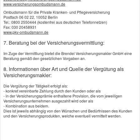
www.versicherungsombudsmann.de
Ombudsmann für die Private Kranken- und Pflegeversicherung
Postfach 06 02 22, 10052 Berlin
Tel.: 0800 2550444 (kostenfrei aus deutschen Telefonnetzen)
Fax: 030 20458931
www.pkv-ombudsmann.de
7. Beratung bei der Versicherungsvermittlung:
Im Zuge der Vermittlung bietet die Brendel Versicherungsmakler GmbH eine
Beratung gemäß den gesetzlichen Vorgaben an.
8. Informationen über Art und Quelle der Vergütung als
Versicherungsmakler:
Warum es überhaupt immer wieder zu Fehlbetankungen kommt und was
zu tun ist, wenn Sie das Malheur noch vorm Weiterfahren bemerken,
Die Vergütung der Tätigkeit erfolgt als:
- konkret vereinbarte Zahlung durch den Kunden oder als
steht hier:
http://bit.ly/falsch_getankt
- in der Versicherungsprämie enthaltene Provision, die vom jeweiligen
Versicherungsunternehmen ausgezahlt wird oder als
Aber was ist eigentlich, wenn Ihnen das Malheur bei einem Mietwagen
- Kombination aus beidem.
Dies ist jeweils abhängig von den Wünschen und Bedürfnissen des Kunden
passiert? Zahlt dann die Versicherung? Wir helfen Ihnen gerne beim
und den Versicherungsprodukten, welche eventuell vermittelt werden.
Überprüfen Ihres Haftpflichtversicherungsschutzes.
Sprechen Sie uns
an!