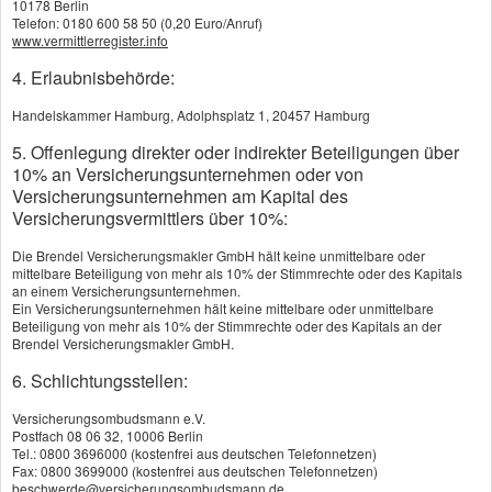
10178 Berlin
Verlust der eigenen
Telefon: 0180 600 58 50 (0,20 Euro/Anruf)
Arbeitskraft
www.vermittlerregister.info
4. Erlaubnisbehörde:
Immer wieder weisen Verbraucherschützer
darauf hin, dass die
Handelskammer Hamburg, Adolphsplatz 1, 20457 Hamburg
Berufsunfähigkeitsversicherung neben der
5. Offenlegung direkter oder indirekter Beteiligungen über
Privathaftpflicht die wichtigste Versicherung
10% an Versicherungsunternehmen oder von
überhaupt ist.
Versicherungsunternehmen am Kapital des
Versicherungsvermittlers über 10%:
Der Verlust der Arbeitskraft ist ein existenzielles
Die Brendel Versicherungsmakler GmbH hält keine unmittelbare oder
mittelbare Beteiligung von mehr als 10% der Stimmrechte oder des Kapitals
Risiko. Denn nicht mehr arbeiten können heißt,
an einem Versicherungsunternehmen.
nichts zu verdienen. Materielle Not ist oft die
Ein Versicherungsunternehmen hält keine mittelbare oder unmittelbare
Beteiligung von mehr als 10% der Stimmrechte oder des Kapitals an der
Folge. Der Staat hilft im Ernstfall kaum - die
Brendel Versicherungsmakler GmbH.
gesetzliche Rentenversicherung zahlt allen ab
6. Schlichtungsstellen:
1961 Geborenen nur noch bei
Erwerbsunfähigkeit eine Minirente.
Versicherungsombudsmann e.V.
Postfach 08 06 32, 10006 Berlin
Tel.: 0800 3696000 (kostenfrei aus deutschen Telefonnetzen)
Mehr zum Thema:
Fax: 0800 3699000 (kostenfrei aus deutschen Telefonnetzen)
·
Die Grundlagen
beschwerde@versicherungsombudsmann.de