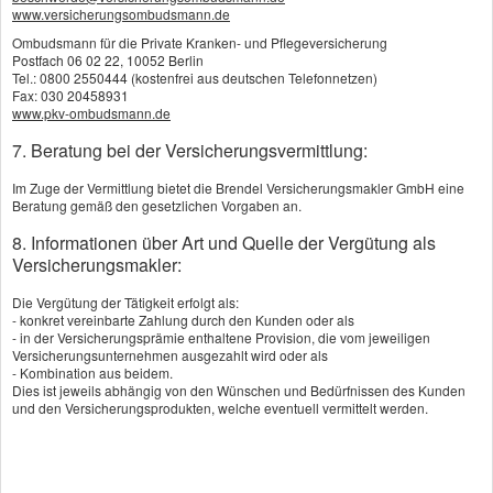
www.versicherungsombudsmann.de
·
Leistungsumfang
Ombudsmann für die Private Kranken- und Pflegeversicherung
·
Für wen sinnvoll?
Postfach 06 02 22, 10052 Berlin
·
Risiko Berufsunfähigkeit
Tel.: 0800 2550444 (kostenfrei aus deutschen Telefonnetzen)
Fax: 030 20458931
·
Die Kosten
www.pkv-ombudsmann.de
·
Berufsunfähigkeitsvergleich
7. Beratung bei der Versicherungsvermittlung:
·
Aufgepasst!
·
Der richtige Vertrag
Im Zuge der Vermittlung bietet die Brendel Versicherungsmakler GmbH eine
Beratung gemäß den gesetzlichen Vorgaben an.
8. Informationen über Art und Quelle der Vergütung als
Versicherungsmakler:
Vergleich und Angebot
Die Vergütung der Tätigkeit erfolgt als:
Berufsunfähigkeitsversicherung
- konkret vereinbarte Zahlung durch den Kunden oder als
- in der Versicherungsprämie enthaltene Provision, die vom jeweiligen
Versicherungsunternehmen ausgezahlt wird oder als
Vorname, Name: *
- Kombination aus beidem.
Dies ist jeweils abhängig von den Wünschen und Bedürfnissen des Kunden
und den Versicherungsprodukten, welche eventuell vermittelt werden.
Geburtsdatum: