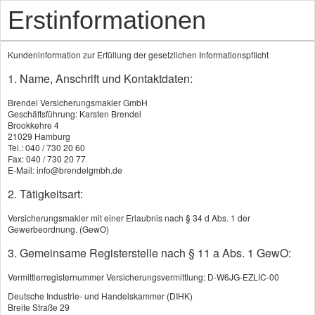
Erstinformationen
Kundeninformation zur Erfüllung der gesetzlichen Informationspflicht
1. Name, Anschrift und Kontaktdaten:
Brendel Versicherungsmakler GmbH
Geschäftsführung: Karsten Brendel
Brookkehre 4
21029 Hamburg
Tel.: 040 / 730 20 60
Produkte
Fax: 040 / 730 20 77
E-Mail: info@brendelgmbh.de
2. Tätigkeitsart:
Berufsunfähigkeitsversicherung
Versicherungsmakler mit einer Erlaubnis nach § 34 d Abs. 1 der
Grundfähigkeitsversicherung
Gewerbeordnung. (GewO)
Unfallversicherung
3. Gemeinsame Registerstelle nach § 11 a Abs. 1 GewO:
Berufsunfähigkeitsversicherung
Vermittlerregisternummer Versicherungsvermittlung: D-W6JG-EZLIC-00
Deutsche Industrie- und Handelskammer (DIHK)
Absicherung gegen den
Breite Straße 29