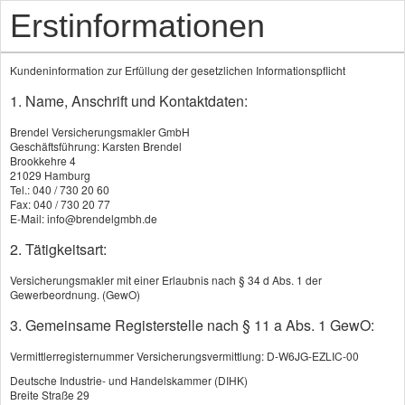
Erstinformationen
Kundeninformation zur Erfüllung der gesetzlichen Informationspflicht
1. Name, Anschrift und Kontaktdaten:
Brendel Versicherungsmakler GmbH
Geschäftsführung: Karsten Brendel
Brookkehre 4
21029 Hamburg
Tel.: 040 / 730 20 60
Pensionskasse
Fax: 040 / 730 20 77
E-Mail: info@brendelgmbh.de
Die Pensionskasse ist faktisch eine
2. Tätigkeitsart:
Rentenversicherung
Pensionskassen sind
Versicherungsmakler mit einer Erlaubnis nach § 34 d Abs. 1 der
selbständige Versorgungsträger, die wie
Gewerbeordnung. (GewO)
Versicherungsunternehmen geführt werden. Sie
3. Gemeinsame Registerstelle nach § 11 a Abs. 1 GewO:
werden von einem oder mehreren
Unternehmen getragen und finanzieren sich
Vermittlerregisternummer Versicherungsvermittlung: D-W6JG-EZLIC-00
durch Einzahlungen ihrer Träger und aus
Deutsche Industrie- und Handelskammer (DIHK)
Breite Straße 29
Vermögenserträgen.
Der Versorgungsanspruch