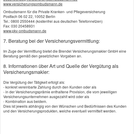
www.versicherungsombudsmann.de
PLZ, Ort: *
Ombudsmann für die Private Kranken- und Pflegeversicherung
Postfach 06 02 22, 10052 Berlin
Tel.: 0800 2550444 (kostenfrei aus deutschen Telefonnetzen)
Fax: 030 20458931
Telefon: *
www.pkv-ombudsmann.de
7. Beratung bei der Versicherungsvermittlung:
E-Mail: *
Im Zuge der Vermittlung bietet die Brendel Versicherungsmakler GmbH eine
Beratung gemäß den gesetzlichen Vorgaben an.
8. Informationen über Art und Quelle der Vergütung als
Versicherungsmakler:
Ich wünsche Informationen über:
Die Vergütung der Tätigkeit erfolgt als:
- konkret vereinbarte Zahlung durch den Kunden oder als
- in der Versicherungsprämie enthaltene Provision, die vom jeweiligen
Versicherungsunternehmen ausgezahlt wird oder als
- Kombination aus beidem.
Dies ist jeweils abhängig von den Wünschen und Bedürfnissen des Kunden
und den Versicherungsprodukten, welche eventuell vermittelt werden.
Anmerkungen