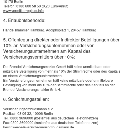
10178 Berlin
des Arbeitnehmers besteht gegenüber der
Telefon: 0180 600 58 50 (0,20 Euro/Anruf)
www.vermittlerregister.info
Pensionskasse selbst - nicht gegenüber dem
Arbeitgeber. Deshalb kann er bei einem
4. Erlaubnisbehörde:
Firmenwechsel die Betriebsrente problemlos
Handelskammer Hamburg, Adolphsplatz 1, 20457 Hamburg
mitnehmen und gegebenenfalls beim neuen
5. Offenlegung direkter oder indirekter Beteiligungen über
Arbeitgeber fortführen. Zusätzlich kann bei
10% an Versicherungsunternehmen oder von
Pensionskassen häufig das Risiko vorzeitiger
Versicherungsunternehmen am Kapital des
Berufsunfähigkeit mit abgesichert werden.
Versicherungsvermittlers über 10%:
Die Brendel Versicherungsmakler GmbH hält keine unmittelbare oder
mittelbare Beteiligung von mehr als 10% der Stimmrechte oder des Kapitals
Vorname, Name: *
an einem Versicherungsunternehmen.
Ein Versicherungsunternehmen hält keine mittelbare oder unmittelbare
Beteiligung von mehr als 10% der Stimmrechte oder des Kapitals an der
Brendel Versicherungsmakler GmbH.
Geburtsdatum: *
6. Schlichtungsstellen:
Versicherungsombudsmann e.V.
Straße, Hausnr.: *
Postfach 08 06 32, 10006 Berlin
Tel.: 0800 3696000 (kostenfrei aus deutschen Telefonnetzen)
Fax: 0800 3699000 (kostenfrei aus deutschen Telefonnetzen)
beschwerde@versicherungsombudsmann.de