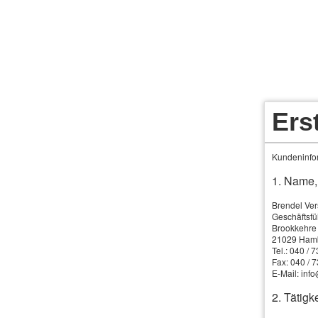
Brendel Ver­sicherungs­makler GmbH
Ihr Ver­sicherungs­makler in und um Hamburg
Ers
Über uns
Service
News
Infos & Ti
Kundeninfor
1. Name,
Brendel Ve
Geschäftsfü
Brookkehre
21029 Ham
Tel.: 040 / 
Altersvorsorge
Fax: 040 / 
E-Mail: in
Grüne K
Krankheit & Unfall
2. Tätigke