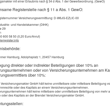
gsmakler mit einer Erlaubnis nach § 34 d Abs. 1 der Gewerbeordnung. (GewO)
unbedingt seine Grüne Versicherungskarte dabei haben
nsame Registerstelle nach § 11 a Abs. 1 GewO:
Karte ist zwar innerhalb der Europäischen Union und vie
anderen Ländern nicht mehr gesetzlich vorgeschrieben 
egisternummer Versicherungsvermittlung: D-W6JG-EZLIC-00
ie die Schadensabwicklung aber wesentlich erleichtern. Erf
ndustrie- und Handelskammer (DIHK)
em, dass die Grüne Versicherungskarte in manchen Lände
ße 29
n
on der örtlichen Polizei nach wie vor verlangt wird. Bußgeld 
80 600 58 50 (0,20 Euro/Anruf)
erregister.info
EU-Ländern nicht kassiert werden, wenn man als Autofahrer
t sich führt. Hat man einen Unfall im Ausland selbst verursa
bnisbehörde:
chuldfrage unklar, gilt: Mit der Grünen Versicherungskarte i
mer Hamburg, Adolphsplatz 1, 20457 Hamburg
gegner und gegebenenfalls die örtliche Polizei über den ei
egung direkter oder indirekter Beteiligungen über 10% an
rsicherungsschutz. Auf dem handlichen Dokument im
rungsunternehmen oder von Versicherungsunternehmen am Kap
ormat sind neben den eigenen Versicherungsdaten auch di
rungsvermittlers über 10%:
er Grüne-Karte-Büros in den verschiedenen Staaten aufgefüh
 Versicherungsmakler GmbH hält keine unmittelbare oder mittelbare Beteiligung v
all weiterhelfen. Meist gibt der Versicherer auf der Grünen
immrechte oder des Kapitals an einem Versicherungsunternehmen.
tlichen Regulierungspartner an, so dass bezüglich des eige
erungsunternehmen hält keine mittelbare oder unmittelbare Beteiligung von mehr 
 oder des Kapitals an der Brendel Versicherungsmakler GmbH.
schutzes auch am Urlaubsort keine Fragen offen bleiben. 
inen Unfall verwickelt, kann man wählen, ob man seine
htungsstellen:
he bei der Kfz-Haftpflichtversicherung des Schädigers im A