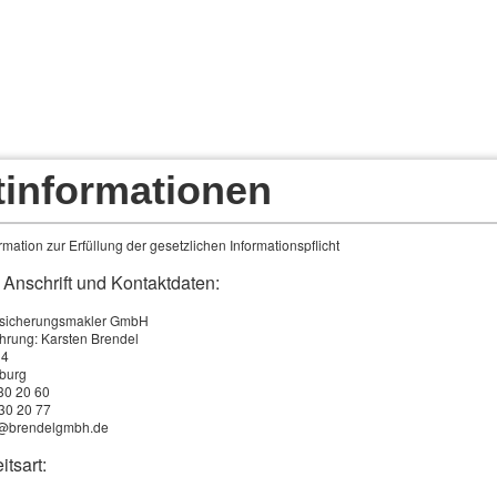
tinformationen
pps
Angebote für Privatkunden
Angebote f
mation zur Erfüllung der gesetzlichen Informationspflicht
 Anschrift und Kontaktdaten:
rsicherungsmakler GmbH
hrung: Karsten Brendel
 4
burg
730 20 60
730 20 77
fo@brendelgmbh.de
arte hilft beim Auslandsunfall
itsart:
Wer jenseits deutscher Grenzen mit dem Auto unterwegs 