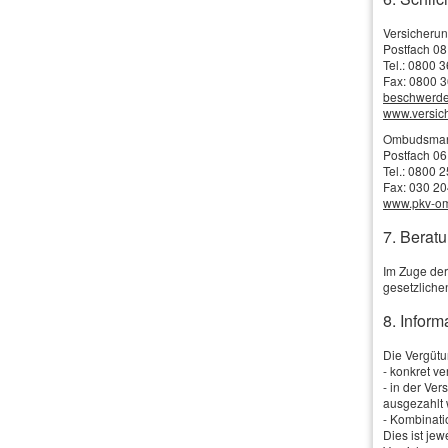
Versicheru
************
Postfach 08
Tel.: 0800 
Fax: 0800 3
beschwerd
www.versi
Ombudsmann 
Postfach 06
Tel.: 0800 
Fax: 030 2
www.pkv-o
Ihr
7. Beratu
Im Zuge der
gesetzliche
8. Infor
Die Vergütun
R
- konkret v
- in der Ve
ausgezahlt 
- Kombinati
Wie sind S
Dies ist je