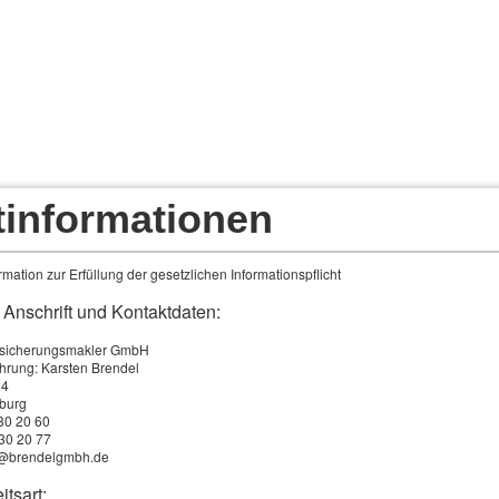
tinformationen
pps
Angebote für Privatkunden
Angebote f
mation zur Erfüllung der gesetzlichen Informationspflicht
 Anschrift und Kontaktdaten:
rsicherungsmakler GmbH
hrung: Karsten Brendel
 4
ICH WILLKOMMEN
burg
730 20 60
730 20 77
ie den Weg auf unsere Seite gefunden haben!
fo@brendelgmbh.de
itsart:
mepage möchten wir Ihnen mehr über uns und unsere Arbei