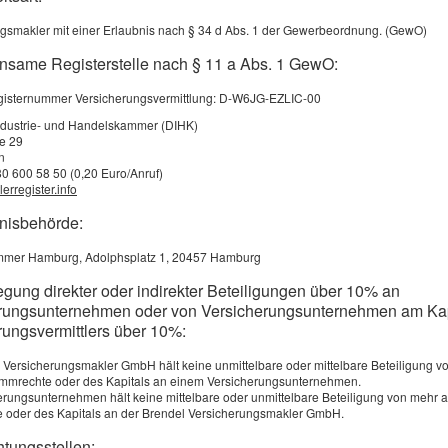
 steht das im Vordergrund, wovon Sie profitieren können. F
gsmakler mit einer Erlaubnis nach § 34 d Abs. 1 der Gewerbeordnung. (GewO)
eressante Themen aus dem Versicherungsbereich zusammen
nsame Registerstelle nach § 11 a Abs. 1 GewO:
hnen auch erklären, welche Vorteile Sie von den verschied
sangeboten haben.
egisternummer Versicherungsvermittlung: D-W6JG-EZLIC-00
ndustrie- und Handelskammer (DIHK)
 nur, Ihnen einen informativen Aufenthalt auf unserer Seite
ße 29
n
80 600 58 50 (0,20 Euro/Anruf)
erregister.info
bnisbehörde:
rendel
mer Hamburg, Adolphsplatz 1, 20457 Hamburg
egung direkter oder indirekter Beteiligungen über 10% an
*************************************************
rungsunternehmen oder von Versicherungsunternehmen am Kap
rungsvermittlers über 10%:
 Versicherungsmakler GmbH hält keine unmittelbare oder mittelbare Beteiligung v
E HANDYNUMMER (Whats-App)
immrechte oder des Kapitals an einem Versicherungsunternehmen.
erungsunternehmen hält keine mittelbare oder unmittelbare Beteiligung von mehr 
ben wir eine neue Handynummer für
Whats-App
: 0179-513
 oder des Kapitals an der Brendel Versicherungsmakler GmbH.
htungsstellen: