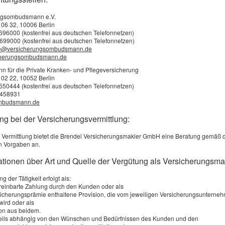
ngsombudsmann e.V.
*************************************************
 06 32, 10006 Berlin
3696000 (kostenfrei aus deutschen Telefonnetzen)
699000 (kostenfrei aus deutschen Telefonnetzen)
e@versicherungsombudsmann.de
cherungsombudsmann.de
für die Private Kranken- und Pflegeversicherung
Altersvorsorge
Autoversicherung
 02 22, 10052 Berlin
2550444 (kostenfrei aus deutschen Telefonnetzen)
0458931
mbudsmann.de
e Wunsch-Rente:
Ihr Kennzeichen:
ng bei der Versicherungsvermittlung:
 Vermittlung bietet die Brendel Versicherungsmakler GmbH eine Beratung gemäß 
n Vorgaben an.
mationen über Art und Quelle der Vergütung als Versicherungsma
g der Tätigkeit erfolgt als:
ückruf-Wunsch
Termin vereinbare
ereinbarte Zahlung durch den Kunden oder als
rsicherungsprämie enthaltene Provision, die vom jeweiligen Versicherungsunterne
wird oder als
on aus beidem.
ie am besten erreichbar:
Sie wünschen:
weils abhängig von den Wünschen und Bedürfnissen des Kunden und den